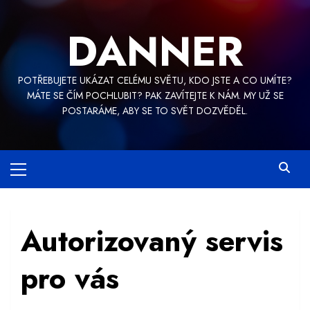
Skip
to
DANNER
content
POTŘEBUJETE UKÁZAT CELÉMU SVĚTU, KDO JSTE A CO UMÍTE?
MÁTE SE ČÍM POCHLUBIT? PAK ZAVÍTEJTE K NÁM. MY UŽ SE
POSTARÁME, ABY SE TO SVĚT DOZVĚDĚL.
Primary
Menu
Autorizovaný servis
pro vás