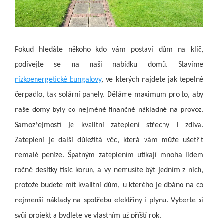
Pokud hledáte někoho kdo vám postaví dům na klíč,
podívejte se na naši nabídku domů. Stavíme
nízkoenergetické bungalovy
, ve kterých najdete jak tepelné
čerpadlo, tak solární panely. Děláme maximum pro to, aby
naše domy byly co nejméně finančně nákladné na provoz.
Samozřejmostí je kvalitní zateplení střechy i zdiva.
Zateplení je další důležitá věc, která vám může ušetřit
nemalé peníze. Špatným zateplením utíkají mnoha lidem
ročně desítky tisíc korun, a vy nemusíte být jedním z nich,
protože budete mít kvalitní dům, u kterého je dbáno na co
nejmenší náklady na spotřebu elektřiny i plynu. Vyberte si
svůj projekt a bydlete ve vlastním už příští rok.