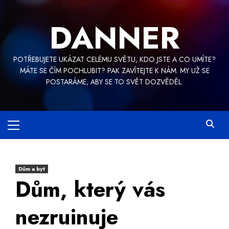
Skip
to
DANNER
content
POTŘEBUJETE UKÁZAT CELÉMU SVĚTU, KDO JSTE A CO UMÍTE?
MÁTE SE ČÍM POCHLUBIT? PAK ZAVÍTEJTE K NÁM. MY UŽ SE
POSTARÁME, ABY SE TO SVĚT DOZVĚDĚL.
Primary
Menu
Dům a byt
Dům, který vás
nezruinuje