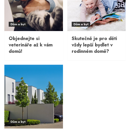
Dům a byt
Dům a byt
Objednejte si
Skutečně je pro děti
veterináře až k vám
vždy lepší bydlet v
domů!
rodinném domě?
Dům a byt