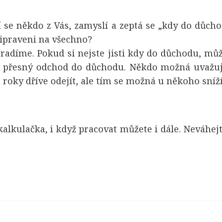
í se někdo z Vás, zamyslí a zeptá se „kdy do důch
připraveni na všechno?
adíme. Pokud si nejste jisti kdy do důchodu, můž
tá přesný odchod do důchodu. Někdo možná uvažu
 roky dříve odejít, ale tím se možná u někoho sníží
kalkulačka
, i když pracovat můžete i dále. Neváhej