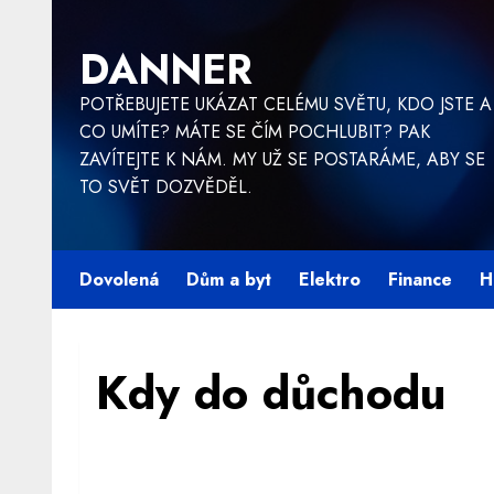
Skip
to
DANNER
content
POTŘEBUJETE UKÁZAT CELÉMU SVĚTU, KDO JSTE A
CO UMÍTE? MÁTE SE ČÍM POCHLUBIT? PAK
ZAVÍTEJTE K NÁM. MY UŽ SE POSTARÁME, ABY SE
TO SVĚT DOZVĚDĚL.
Dovolená
Dům a byt
Elektro
Finance
H
Kdy do důchodu