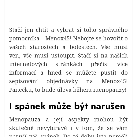
Stačí jen chtít a vybrat si toho správného
pomocníka – Menox45! Nebojte se hovořit o
vašich starostech a bolestech. Vše musí
ven, vše musí ustoupit. Stačí si na našich
internetových stránkách přečíst více
informací a hned se můžete pustit do
sepisování objednávky na Menox45!
Panečku, to bude úleva během menopauzy!
I spánek může být narušen
Menopauza
a její aspekty mohou být
skutečně nevybíravé i v tom, že se vám
naruší váš spánek. Do té doby jste neměli