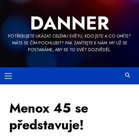
Skip
to
DANNER
content
POTŘEBUJETE UKÁZAT CELÉMU SVĚTU, KDO JSTE A CO UMÍTE?
MÁTE SE ČÍM POCHLUBIT? PAK ZAVÍTEJTE K NÁM. MY UŽ SE
POSTARÁME, ABY SE TO SVĚT DOZVĚDĚL.
Primary
Menu
Menox 45 se
představuje!