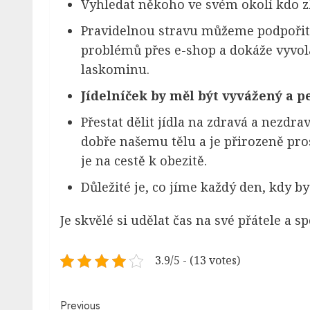
Vyhledat někoho ve svém okolí kdo z
Pravidelnou stravu můžeme podpoři
problémů přes e-shop a dokáže vyvola
laskominu.
Jídelníček by měl být vyvážený a p
Přestat dělit jídla na zdravá a nezdra
dobře našemu tělu a je přirozeně pro
je na cestě k obezitě.
Důležité je, co jíme každý den, kdy b
Je skvělé si udělat čas na své přátele a
3.9/5 - (13 votes)
Continue
Previous