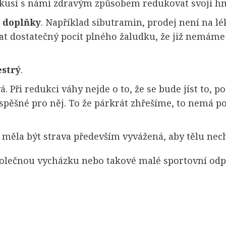
kusí s námi zdravým způsobem redukovat svoji hm
t
doplňky
. Například
sibutramin, prodej
není na lék
t dostatečný pocit plného žaludku, že již nemáme 
estrý
.
vá. Při redukci váhy nejde o to, že se bude jíst to, 
spěšné pro něj. To že párkrát zhřešíme, to nemá po
y měla být strava především vyvážená, aby tělu nec
 společnou vycházku nebo takové malé sportovní od