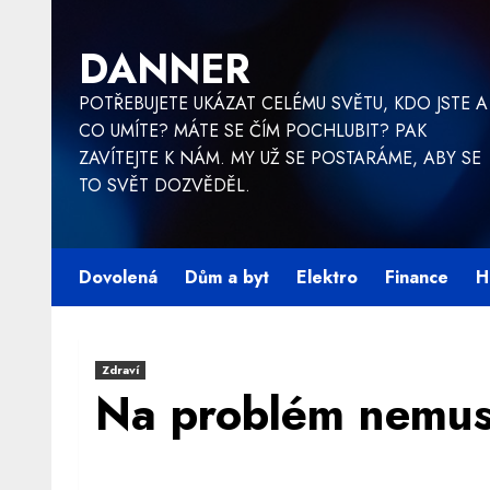
Skip
to
DANNER
content
POTŘEBUJETE UKÁZAT CELÉMU SVĚTU, KDO JSTE A
CO UMÍTE? MÁTE SE ČÍM POCHLUBIT? PAK
ZAVÍTEJTE K NÁM. MY UŽ SE POSTARÁME, ABY SE
TO SVĚT DOZVĚDĚL.
Dovolená
Dům a byt
Elektro
Finance
H
Zdraví
Na problém nemus