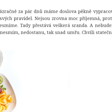
 zázračně za pár dnů máme doslova pěkně vypraco
 svých pravidel. Nejsou zrovna moc příjemná, pr
smíme. Tady přestává veškerá sranda. A nebudem
o nesmím, nedostanu, tak snad umřu. Chvíli state