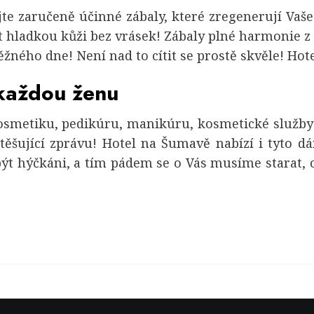
jte zaručeně účinné zábaly, které zregenerují Vaše
ít hladkou kůži bez vrásek! Zábaly plné harmonie z
běžného dne! Není nad to cítit se prostě skvěle! H
každou ženu
osmetiku, pedikúru, manikúru, kosmetické služby 
ěšující zprávu!
Hotel na Šumavě
nabízí i tyto d
ýt hýčkáni, a tím pádem se o Vás musíme starat, co