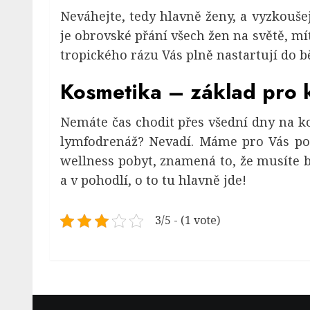
Neváhejte, tedy hlavně ženy, a vyzkouše
je obrovské přání všech žen na světě, m
tropického rázu Vás plně nastartují do 
Kosmetika – základ pro 
Nemáte čas chodit přes všední dny na k
lymfodrenáž? Nevadí. Máme pro Vás pot
wellness pobyt, znamená to, že musíte b
a v pohodlí, o to tu hlavně jde!
3/5 - (1 vote)