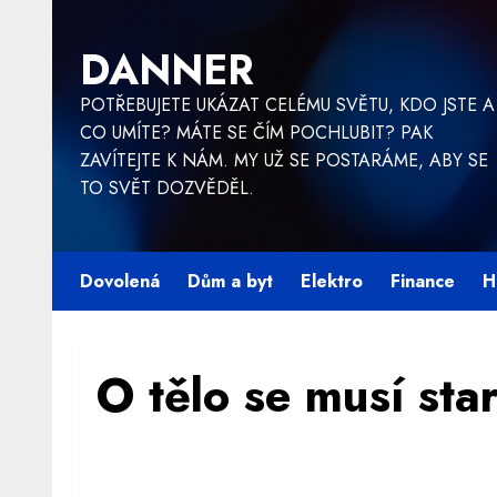
Skip
to
DANNER
content
POTŘEBUJETE UKÁZAT CELÉMU SVĚTU, KDO JSTE A
CO UMÍTE? MÁTE SE ČÍM POCHLUBIT? PAK
ZAVÍTEJTE K NÁM. MY UŽ SE POSTARÁME, ABY SE
TO SVĚT DOZVĚDĚL.
Dovolená
Dům a byt
Elektro
Finance
H
O tělo se musí sta