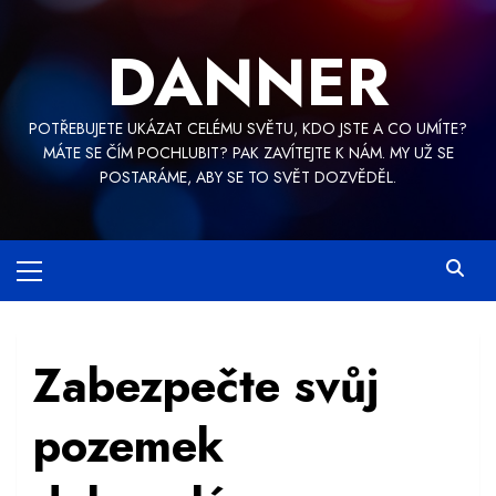
Skip
to
DANNER
content
POTŘEBUJETE UKÁZAT CELÉMU SVĚTU, KDO JSTE A CO UMÍTE?
MÁTE SE ČÍM POCHLUBIT? PAK ZAVÍTEJTE K NÁM. MY UŽ SE
POSTARÁME, ABY SE TO SVĚT DOZVĚDĚL.
Primary
Menu
Zabezpečte svůj
pozemek