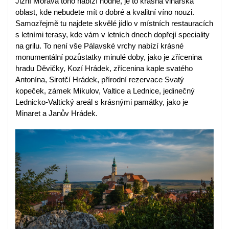
Jižní Morava toho nabízí hodně, je to krásná vinařská 
oblast, kde nebudete mít o dobré a kvalitní víno nouzi. 
Samozřejmě tu najdete skvělé jídlo v místních restauracích 
s letními terasy, kde vám v letních dnech dopřejí speciality 
na grilu. To není vše Pálavské vrchy nabízí krásné 
monumentální pozůstatky minulé doby, jako je zřícenina 
hradu Děvičky, Kozí Hrádek, zřícenina kaple svatého 
Antonína, Sirotčí Hrádek, přírodní rezervace Svatý 
kopeček, zámek Mikulov, Valtice a Lednice, jedinečný 
Lednicko-Valtický areál s krásnými památky, jako je 
Minaret a Janův Hrádek.