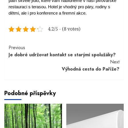
patří skvělé jídlo, které vám nabídneme v naší pivovarské 
restauraci s terasou. Hotel je vhodný pro páry, rodiny s 
dětmi, ale i pro konference a firemní akce. 
4.2/5 - (8 votes)
Continue
Previous
Je dobré udržovat kontakt se starými spolužáky?
Reading
Next
Výhodná cesta do Paříže?
Podobné příspěvky