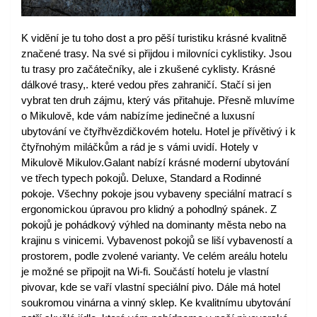
K vidění je tu toho dost a pro pěší turistiku krásné kvalitně 
značené trasy. Na své si přijdou i milovníci cyklistiky. Jsou 
tu trasy pro začátečníky, ale i zkušené cyklisty. Krásné 
dálkové trasy,. které vedou přes zahraničí. Stačí si jen 
vybrat ten druh zájmu, který vás přitahuje. Přesně mluvíme 
o Mikulově, kde vám nabízíme jedinečné a luxusní 
ubytování ve čtyřhvězdičkovém hotelu. Hotel je přívětivý i k 
čtyřnohým miláčkům a rád je s vámi uvidí. Hotely v 
Mikulově 
Mikulov.Galant
 nabízí krásné moderní ubytování 
ve třech typech pokojů. Deluxe, Standard a Rodinné 
pokoje. Všechny pokoje jsou vybaveny speciální matrací s 
ergonomickou úpravou pro klidný a pohodlný spánek. Z 
pokojů je pohádkový výhled na dominanty města nebo na 
krajinu s vinicemi. Vybavenost pokojů se liší vybaveností a 
prostorem, podle zvolené varianty. Ve celém areálu hotelu 
je možné se připojit na Wi-fi. Součástí hotelu je vlastní 
pivovar, kde se vaří vlastní speciální pivo. Dále má hotel 
soukromou vinárna a vinný sklep. Ke kvalitnímu ubytování 