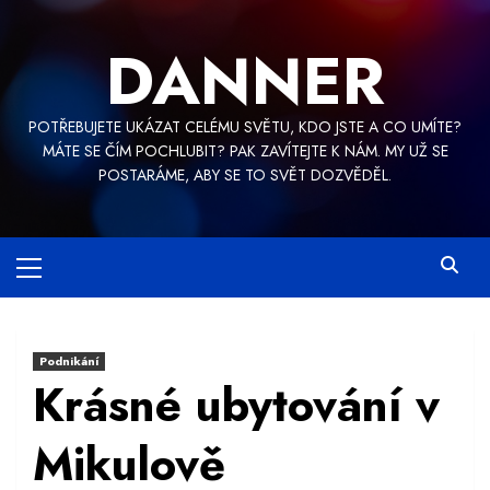
Skip
to
DANNER
content
POTŘEBUJETE UKÁZAT CELÉMU SVĚTU, KDO JSTE A CO UMÍTE?
MÁTE SE ČÍM POCHLUBIT? PAK ZAVÍTEJTE K NÁM. MY UŽ SE
POSTARÁME, ABY SE TO SVĚT DOZVĚDĚL.
Primary
Menu
Podnikání
Krásné ubytování v
Mikulově