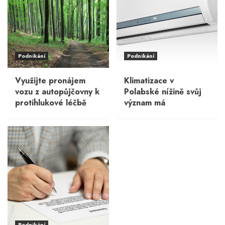
Podnikání
Podnikání
Využijte pronájem
Klimatizace v
vozu z autopůjčovny k
Polabské nížině svůj
protihlukové léčbě
význam má
Podnikání