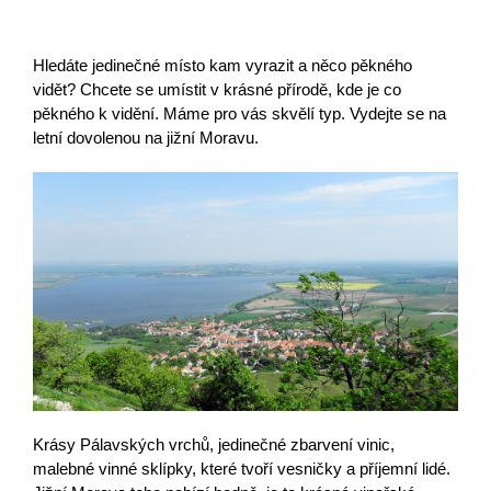
Hledáte jedinečné místo kam vyrazit a něco pěkného 
vidět? Chcete se umístit v krásné přírodě, kde je co 
pěkného k vidění. Máme pro vás skvělí typ. Vydejte se na 
letní dovolenou na jižní Moravu. 
Krásy Pálavských vrchů, jedinečné zbarvení vinic, 
malebné vinné sklípky, které tvoří vesničky a příjemní lidé. 