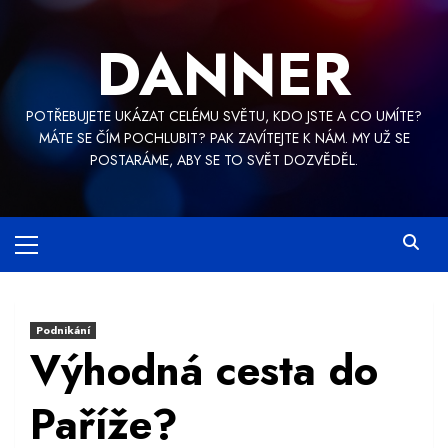
Skip
to
DANNER
content
POTŘEBUJETE UKÁZAT CELÉMU SVĚTU, KDO JSTE A CO UMÍTE?
MÁTE SE ČÍM POCHLUBIT? PAK ZAVÍTEJTE K NÁM. MY UŽ SE
POSTARÁME, ABY SE TO SVĚT DOZVĚDĚL.
Primary
Menu
Podnikání
Výhodná cesta do
Paříže?