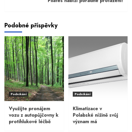
Pilates nabízí pořádné protažení!
Podobné příspěvky
Podnikání
Podnikání
Využijte pronájem
Klimatizace v
vozu z autopůjčovny k
Polabské nížině svůj
protihlukové léčbě
význam má