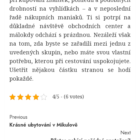
drobností na vyhlídkách – a v neposlední
řadě nákupních maniaků. Ti si potrpí na
důkladné návštěvě obchodních center a
málokdy odchází s prázdnou. Nezáleží však
na tom, zda byste se zařadili mezi jednu z
uvedených skupin, nebo máte svou vlastní
potřebu, kterou při cestování uspokojujete.
Ušetřit nějakou částku stranou se hodí
pokaždé.
4/5 - (6 votes)
Continue
Previous
Krásné ubytování v Mikulově
Reading
Next