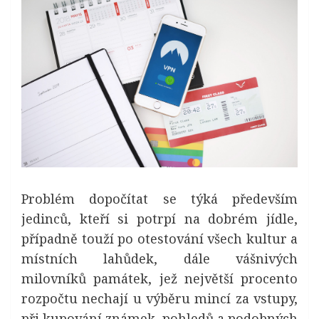
Problém dopočítat se týká především
jedinců, kteří si potrpí na dobrém jídle,
případně touží po otestování všech kultur a
místních lahůdek, dále vášnivých
milovníků památek, jež největší procento
rozpočtu nechají u výběru mincí za vstupy,
při kupování známek, pohledů a podobných