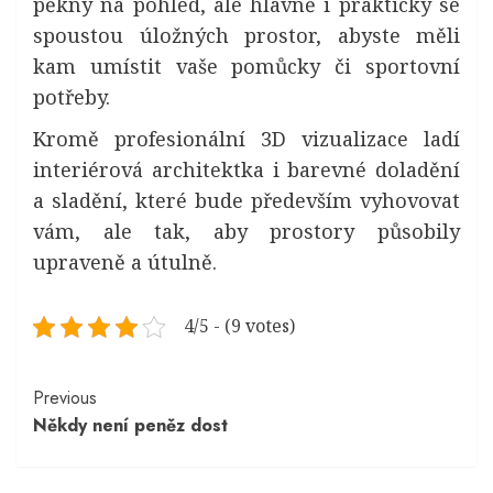
pěkný na pohled, ale hlavně i praktický se
spoustou úložných prostor, abyste měli
kam umístit vaše pomůcky či sportovní
potřeby.
Kromě profesionální 3D vizualizace ladí
interiérová architektka i barevné doladění
a sladění, které bude především vyhovovat
vám, ale tak, aby prostory působily
upraveně a útulně.
4/5 - (9 votes)
Continue
Previous
Někdy není peněz dost
Reading