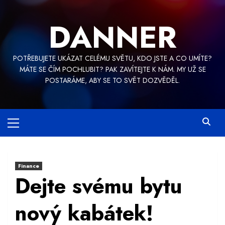
Skip
to
DANNER
content
POTŘEBUJETE UKÁZAT CELÉMU SVĚTU, KDO JSTE A CO UMÍTE?
MÁTE SE ČÍM POCHLUBIT? PAK ZAVÍTEJTE K NÁM. MY UŽ SE
POSTARÁME, ABY SE TO SVĚT DOZVĚDĚL.
Primary
Menu
Finance
Dejte svému bytu
nový kabátek!