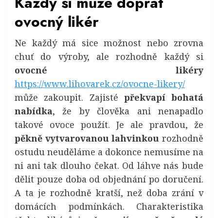
Každý si může dopřát
ovocný likér
Ne každý má sice možnost nebo zrovna
chuť do výroby, ale rozhodně každý si
ovocné likéry
https://www.lihovarek.cz/ovocne-likery/
může zakoupit. Zajisté
překvapí bohatá
nabídka
, že by člověka ani nenapadlo
takové ovoce použít. Je ale pravdou, že
pěkně vytvarovanou lahvinkou
rozhodně
ostudu neuděláme a dokonce nemusíme na
ni ani tak dlouho čekat. Od láhve nás bude
dělit pouze doba od objednání po doručení.
A ta je rozhodně kratší, než doba zrání v
domácích podmínkách. Charakteristika