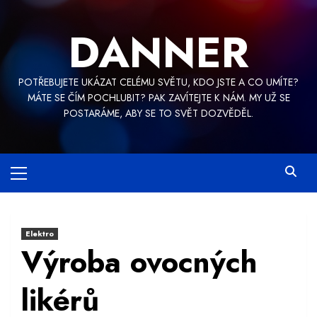
Skip
to
DANNER
content
POTŘEBUJETE UKÁZAT CELÉMU SVĚTU, KDO JSTE A CO UMÍTE?
MÁTE SE ČÍM POCHLUBIT? PAK ZAVÍTEJTE K NÁM. MY UŽ SE
POSTARÁME, ABY SE TO SVĚT DOZVĚDĚL.
Primary
Menu
Elektro
Výroba ovocných
likérů