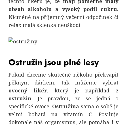
těchto likérů je, že
mají poměrně malý
obsah alkoholu a vysoký podíl cukru.
Nicméně na příjemný večerní odpočinek či
relax malá sklenka neuškodí.
Ostružin jsou plné lesy
Pokud chceme skutečně někoho překvapit
pěkným dárkem, tak můžeme vybrat
ovocný likér
, který je například z
ostružin
. Je pravdou, že se jedná o
specifické ovoce.
Ostružina
sama o sobě je
velmi bohatá na vitamín C. Posiluje
dokonale náš organismus, ale pomáhá i v