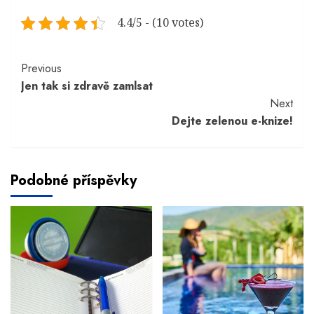
4.4/5 - (10 votes)
Continue
Previous
Jen tak si zdravě zamlsat
Reading
Next
Dejte zelenou e-knize!
Podobné příspěvky