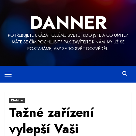
Skip
to
DANNER
content
POTŘEBUJETE UKÁZAT CELÉMU SVĚTU, KDO JSTE A CO UMÍTE?
MÁTE SE ČÍM POCHLUBIT? PAK ZAVÍTEJTE K NÁM. MY UŽ SE
POSTARÁME, ABY SE TO SVĚT DOZVĚDĚL.
Primary
Menu
Elektro
Tažné zařízení
vylepší Vaši