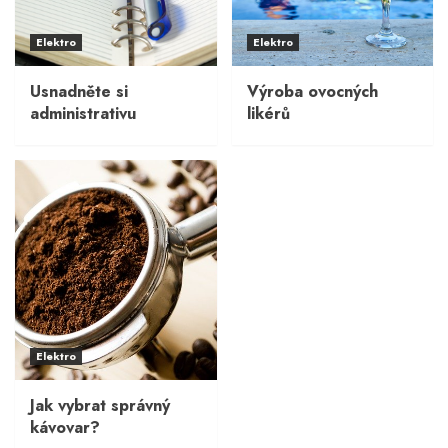
Elektro
Elektro
Usnadněte si
Výroba ovocných
administrativu
likérů
Elektro
Jak vybrat správný
kávovar?